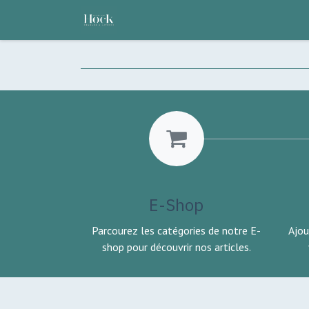
Se rendre au contenu
ACCUEIL
NOS ATOUTS
NOT
E-Shop
Parcourez les catégories de notre E-
Ajou
shop pour découvrir nos articles.